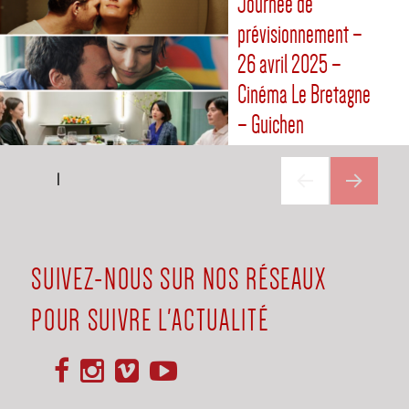
Journée de
prévisionnement –
26 avril 2025 –
Cinéma Le Bretagne
– Guichen
Navigation
PAGE
1
des
PAGE
SUIVANTE
articles
SUIVEZ-NOUS SUR NOS RÉSEAUX
POUR SUIVRE L'ACTUALITÉ