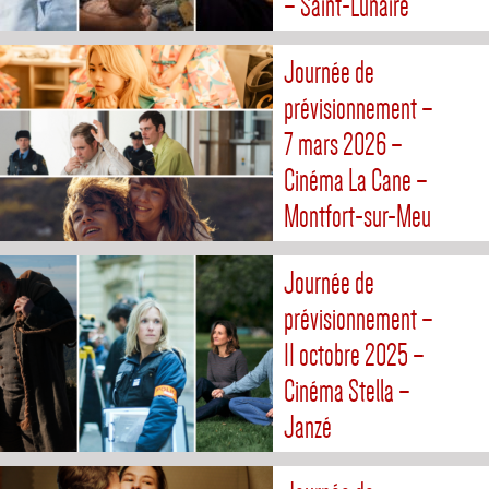
– Saint-Lunaire
Journée de
prévisionnement –
7 mars 2026 –
Cinéma La Cane –
Montfort-sur-Meu
Journée de
prévisionnement –
11 octobre 2025 –
Cinéma Stella –
Janzé